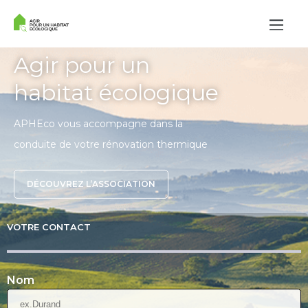
Agir pour un
habitat écologique
APHEco vous accompagne dans la
conduite de votre rénovation thermique
DÉCOUVREZ L’ASSOCIATION
VOTRE CONTACT
Nom